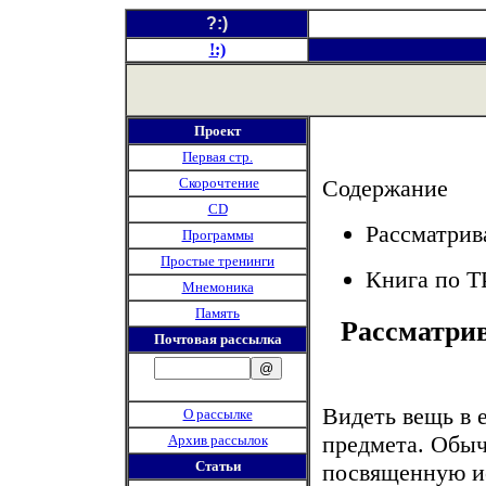
?:)
!:)
Проект
Первая стр.
Скорочтение
Содержание
CD
Рассматрив
Программы
Простые тренинги
Книга по 
Мнемоника
Память
Рассматрив
Почтовая рассылка
Видеть вещь в е
О рассылке
предмета. Обыч
Архив рассылок
Статьи
посвященную ис