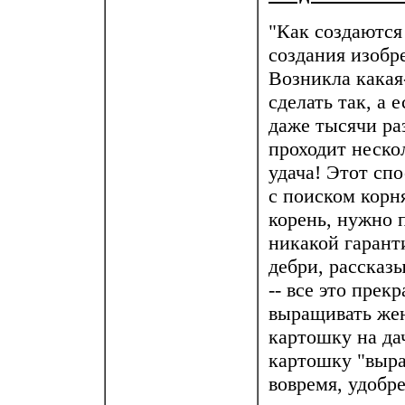
"Как создаютс
создания изобр
Возникла какая-
сделать так, а 
даже тысячи ра
проходит неско
удача! Этот сп
с поиском корн
корень, нужно 
никакой гарант
дебри, рассказ
-- все это прек
выращивать жен
картошку на да
картошку "выра
вовремя, удобр