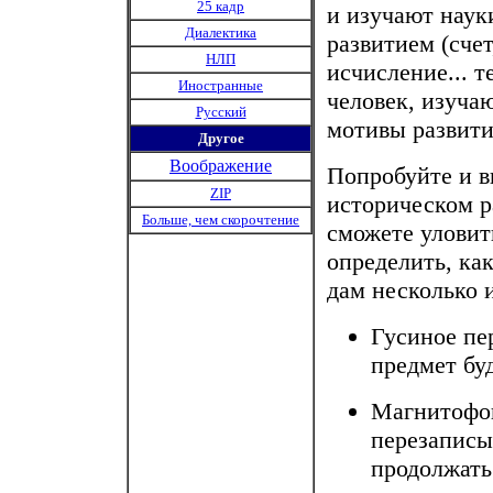
25 кадр
и изучают наук
Диалектика
развитием (сче
НЛП
исчисление... т
Иностранные
человек, изуча
Русский
мотивы развит
Другое
Воображение
Попробуйте и в
ZIP
историческом р
Больше, чем скорочтение
сможете уловит
определить, ка
дам несколько 
Гусиное пе
предмет бу
Магнитофон
перезаписы
продолжать