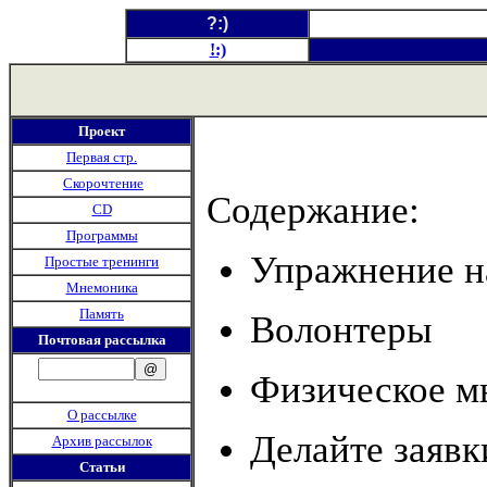
?:)
!:)
Проект
Первая стр.
Скорочтение
Содержание:
CD
Программы
Упражнение н
Простые тренинги
Мнемоника
Память
Волонтеры
Почтовая рассылка
Физическое 
О рассылке
Делайте заявк
Архив рассылок
Статьи