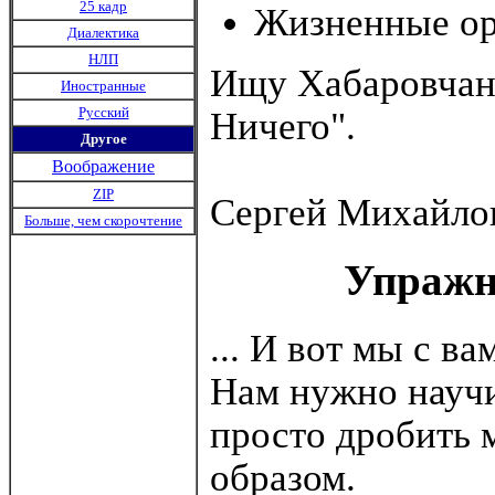
25 кадр
Жизненные о
Диалектика
НЛП
Ищу Хабаровчан,
Иностранные
Русский
Ничего".
Другое
Воображение
ZIP
Сергей Михайло
Больше, чем скорочтение
Упражн
... И вот мы с 
Нам нужно научи
просто дробить 
образом.