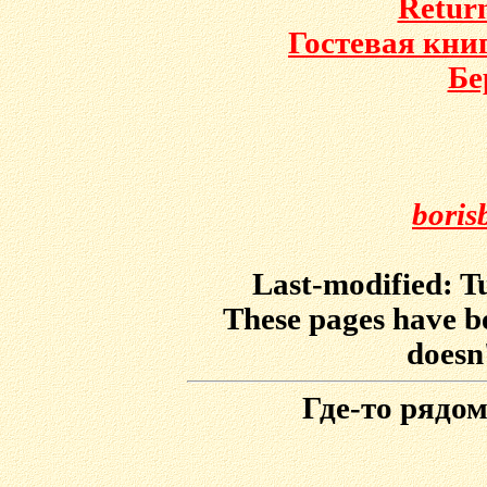
Return
Гостевая кни
Бе
boris
Last-modified: Tu
These pages have b
doesn
Где-то рядо