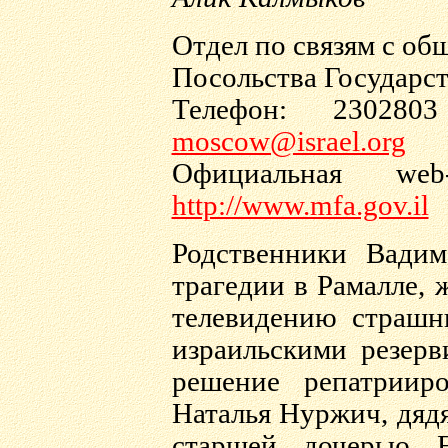
Отдел по связям с о
Посольства Государст
Телефон: 230280
moscow@israel.org
Официальная we
http://www.mfa.gov.il
Родственники Вади
трагедии в Рамалле, 
телевидению страшн
израильскими резерв
решение репатриир
Наталья Нуржич, дядя
старшей дочерью 