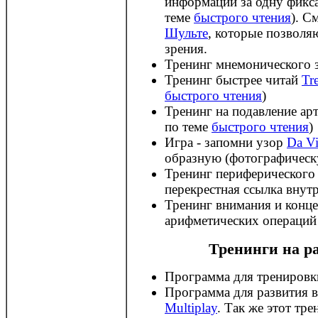
информации за одну фикса
теме
быстрого чтения
). С
Шульте
, которые позволя
зрения.
Тренинг мнемонического 
Тренинг быстрее читай
Tr
быстрого чтения
)
Тренинг на подавление а
по теме
быстрого чтения
)
Игра - запомни узор
Da Vi
образную (фотографическ
Тренинг периферического
перекрестная ссылка внутр
Тренинг внимания и конц
арифметических операци
Тренинги на р
Программа для тренировк
Программа для развития 
Multiplay
. Так же этот тр