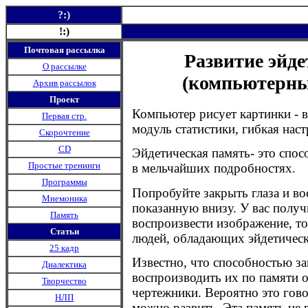
?:)
!:)
Почтовая рассылка
Развитие эйде
О рассылке
(компьютерный
Архив рассылок
Проект
Компьютер рисует картинки - 
Первая стр.
модуль статистики, гибкая нас
Скорочтение
CD
Эйдетическая память- это спос
Простые тренинги
в мельчайших подробностях.
Программы
Попробуйте закрыть глаза и во
Мнемоника
показанную внизу. У вас получ
Память
воспроизвести изображение, т
Статьи
людей, обладающих эйдетичес
25 кадр
Известно, что способностью з
Диалектика
воспроизводить их по памяти 
Творчество
чертежники. Вероятно это гово
НЛП
можно развить. Эта память не 